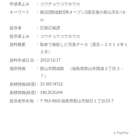
作成者よみ
コウチョウコウホウカ
キーワード
復旧||開成館||再オープン||震災後の郡山市||パネ
ル
提供者
広聴広報課
提供者よみ
コウチョウコウホウカ
資料概要
取材で撮影した写真データ（震災～２０１４年１
０月）
資料作成日 自
2012/11/17
場所情報
郡山市開成館 （福島県郡山市開成３丁目３－
７）
座標情報(緯度)
37.39574722
座標情報(経度)
140.3525694
提供者所在地
〒963-8601 福島県郡山市朝日１丁目23-7
PageTop