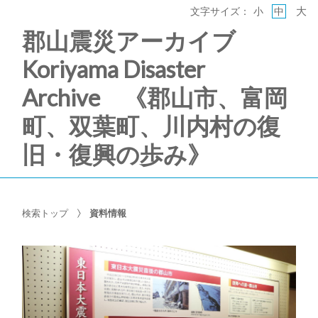
大
文字サイズ：
小
中
郡山震災アーカイブ
Koriyama Disaster
Archive 《郡山市、富岡
町、双葉町、川内村の復
旧・復興の歩み》
検索トップ
資料情報