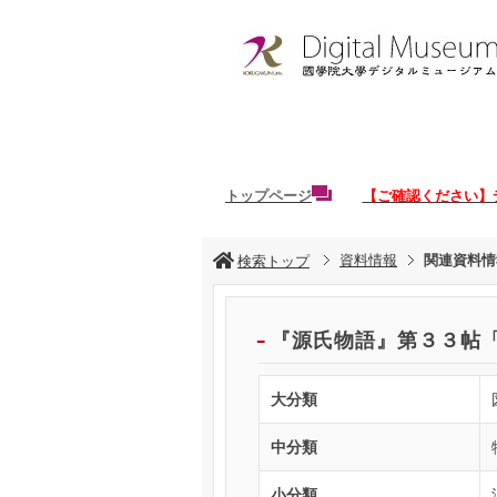
トップページ
【ご確認ください】
資料情報
関連資料情
検索トップ
『源氏物語』第３３帖
大分類
中分類
小分類