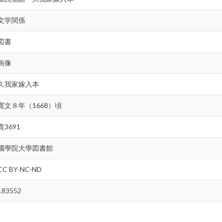
文学関係
図書
画像
久我家嫁入本
寛文８年（1668）頃
貴3691
國學院大學図書館
CC BY-NC-ND
183552