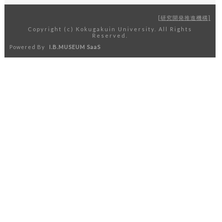
研究開発推進機構
Copyright (c) Kokugakuin University. All Rights
Reserved.
Powered By
I.B.MUSEUM SaaS