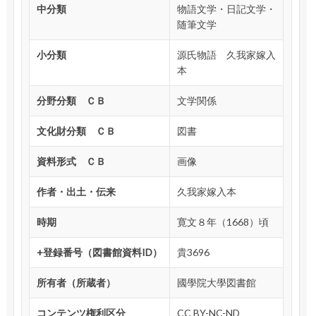
中分類
物語文学・日記文学・
随筆文学
小分類
源氏物語 久我家嫁入
本
分野分類 ＣＢ
文学関係
文化財分類 ＣＢ
図書
資料形式 ＣＢ
画像
作者・出土・伝来
久我家嫁入本
時期
寛文８年（1668）頃
+登録番号（図書館資料ID）
貴3696
所有者（所蔵者）
國學院大學図書館
コンテンツ権利区分
CC BY-NC-ND