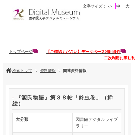
大
文字サイズ：
小
中
トップページ
【ご確認ください】データベース利用条件
二次利用に際し
検索トップ
資料情報
関連資料情報
『源氏物語』第３８帖「鈴虫巻」（挿
絵）
大分類
図書館デジタルライブ
ラリー