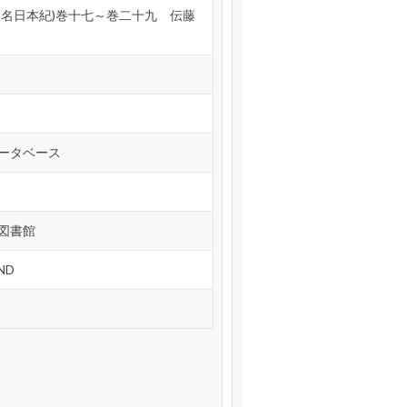
仮名日本紀)巻十七～巻二十九 伝藤
ータベース
図書館
ND