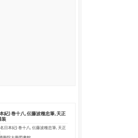
紀) 巻十八, 伝藤波種忠筆, 天正
蝶装
日本紀) 巻十八, 伝藤波種忠筆, 天正
装
國學院大學図書館