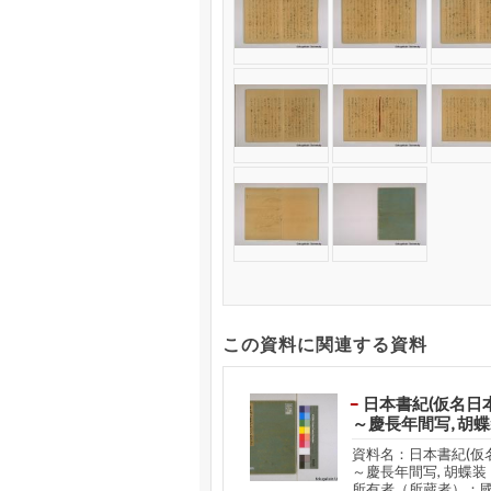
この資料に関連する資料
日本書紀(仮名日本
～慶長年間写, 胡
資料名：日本書紀(仮名
～慶長年間写, 胡蝶装
所有者（所蔵者）：