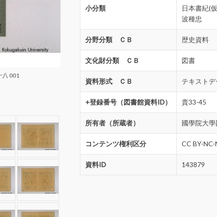
小分類
日本書紀(
波種忠
分野分類 ＣＢ
歴史資料
文化財分類 ＣＢ
図書
八 001
資料形式 ＣＢ
テキストデ
+登録番号（図書館資料ID）
貴33-45
所有者（所蔵者）
國學院大學
コンテンツ権利区分
CC BY-NC-
資料ID
143879