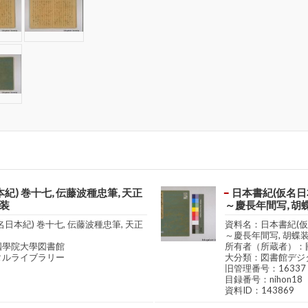
紀) 巻十七, 伝藤波種忠筆, 天正
日本書紀(仮名日本
蝶装
～慶長年間写, 胡
日本紀) 巻十七, 伝藤波種忠筆, 天正
資料名：日本書紀(仮名
～慶長年間写, 胡蝶
國學院大學図書館
所有者（所蔵者）：
タルライブラリー
大分類：図書館デジ
旧管理番号：16337
目録番号：nihon18
資料ID：143869