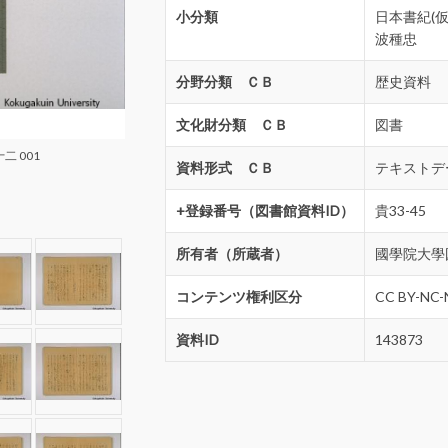
小分類
日本書紀(
波種忠
分野分類 ＣＢ
歴史資料
文化財分類 ＣＢ
図書
二 001
資料形式 ＣＢ
テキストデ
+登録番号（図書館資料ID）
貴33-45
所有者（所蔵者）
國學院大學
コンテンツ権利区分
CC BY-NC-
資料ID
143873