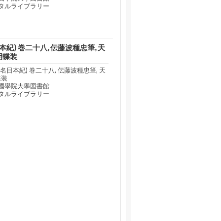
タルライブラリー
紀) 巻二十八, 伝藤波種忠筆, 天
胡蝶装
日本紀) 巻二十八, 伝藤波種忠筆, 天
蝶装
國學院大學図書館
タルライブラリー