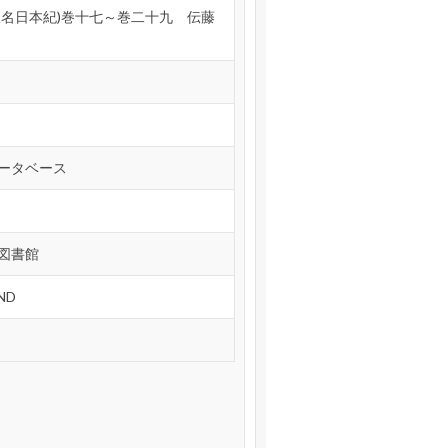
仮名日本紀)巻十七～巻二十九 伝藤
ータベース
図書館
ND