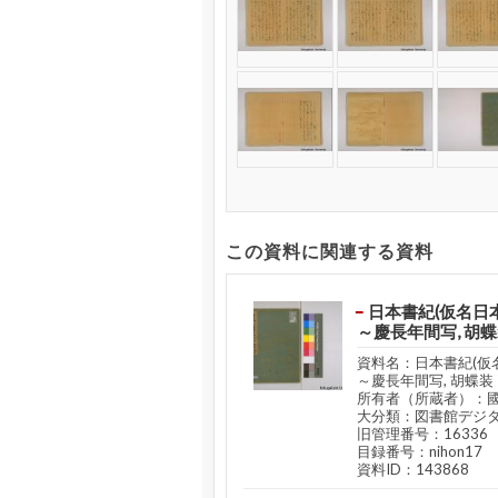
この資料に関連する資料
日本書紀(仮名日本
～慶長年間写, 胡
資料名：日本書紀(仮名
～慶長年間写, 胡蝶装
所有者（所蔵者）：
大分類：図書館デジ
旧管理番号：16336
目録番号：nihon17
資料ID：143868