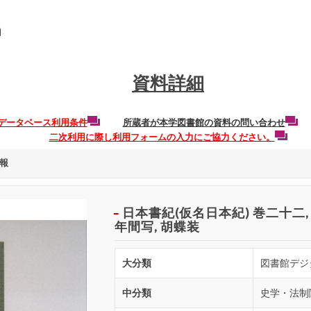
資料詳細
データベース利用条件
所蔵者が本学図書館の資料の問い合わせ
二次利用に際し利用フォームの入力にご協力ください。
報
日本書紀(仮名日本紀) 巻二十二,
年間写, 胡蝶装
大分類
図書館デジ
中分類
史学・法制