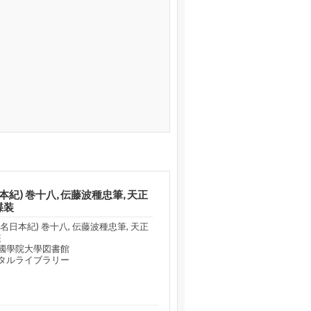
紀) 巻十八, 伝藤波種忠筆, 天正
蝶装
日本紀) 巻十八, 伝藤波種忠筆, 天正
装
國學院大學図書館
タルライブラリー