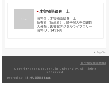
木曽物語絵巻 上
資料名：木曽物語絵巻 上
所有者（所蔵者）：國學院大學図書館
大分類：図書館デジタルライブラリー
資料ID：143168
PageTop
研究開発推進機構
Copyright (c) Kokugakuin University. All Rights
Reserved.
Powered By
I.B.MUSEUM SaaS