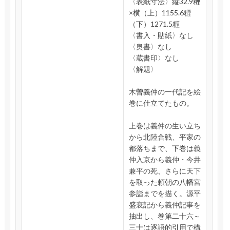
〈表紙寸法〉縦32.9糎
×横（上）1155.6糎
（下）1271.5糎
〈書入・貼紙〉なし
〈奥書〉なし
〈蔵書印〉なし
〈解題〉
木曽義仲の一代記を絵
巻に仕立てたもの。
上巻は義仲の生い立ち
から北陸合戦、平家の
都落ちまで、下巻は義
仲入京から義仲・今井
兼平の死、さらに天下
を取った頼朝の八幡宮
参詣までを描く。源平
盛衰記から義仲記事を
抽出し、巻第二十六～
三十は逐語的引用で構