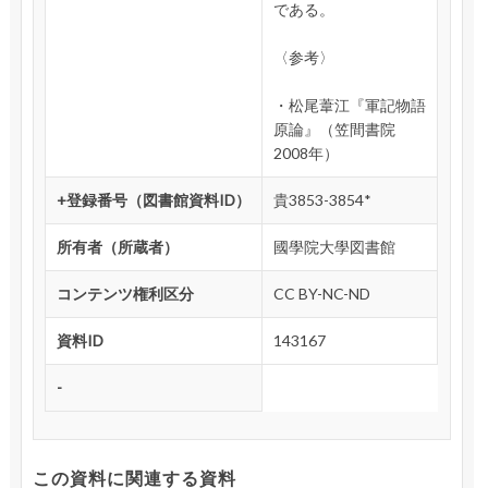
である。
〈参考〉
・松尾葦江『軍記物語
原論』（笠間書院
2008年）
+登録番号（図書館資料ID）
貴3853-3854*
所有者（所蔵者）
國學院大學図書館
コンテンツ権利区分
CC BY-NC-ND
資料ID
143167
-
この資料に関連する資料