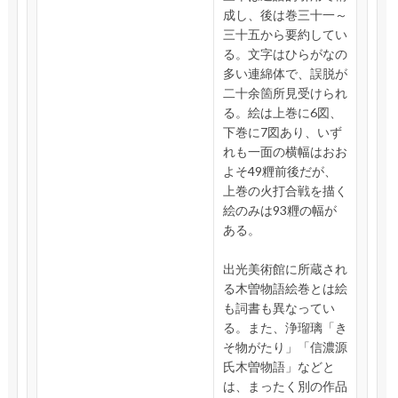
成し、後は巻三十一～
三十五から要約してい
る。文字はひらがなの
多い連綿体で、誤脱が
二十余箇所見受けられ
る。絵は上巻に6図、
下巻に7図あり、いず
れも一面の横幅はおお
よそ49糎前後だが、
上巻の火打合戦を描く
絵のみは93糎の幅が
ある。
出光美術館に所蔵され
る木曽物語絵巻とは絵
も詞書も異なってい
る。また、浄瑠璃「き
そ物がたり」「信濃源
氏木曽物語」などと
は、まったく別の作品