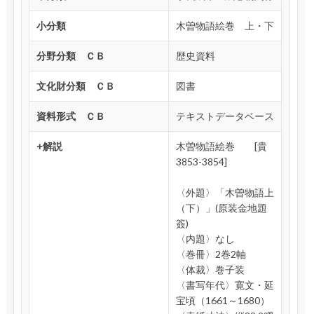
小分類
木曽物語絵巻 上・下
分野分類 ＣＢ
歴史資料
文化財分類 ＣＢ
図書
資料形式 ＣＢ
テキストデータベース
+解説
木曽物語絵巻 [貴
3853-3854]
〈外題〉「木曽物語上
（下）」(原装金地題
簽)
〈内題〉なし
〈巻冊〉2巻2軸
〈体裁〉巻子装
〈書写年代〉寛文・延
宝頃（1661～1680）