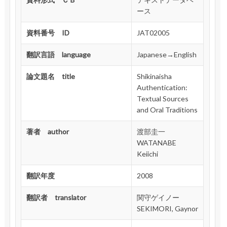
ース
資料番号 ID
JAT02005
翻訳言語 language
Japanese→English
論文題名 title
Shikinaisha
Authentication:
Textual Sources
and Oral Traditions
著者 author
渡部圭一
WATANABE
Keiichi
翻訳年度
2008
翻訳者 translator
関守ゲイノー
SEKIMORI, Gaynor