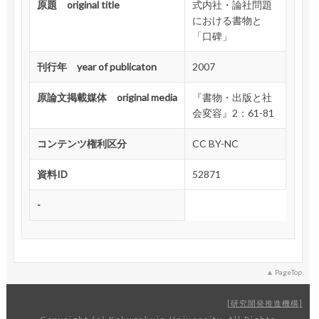
原題 original title
式内社・論社問題
における書物と
「口碑」
刊行年 year of publicaton
2007
原論文掲載媒体 original media
『書物・出版と社
会変容』2：61-81
コンテンツ権利区分
CC BY-NC
資料ID
52871
-
PageTop
研究開発推進機構