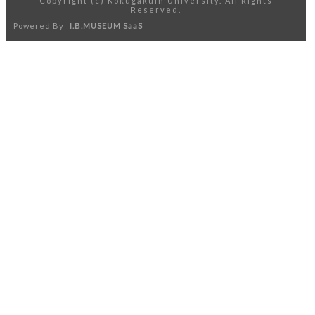
Copyright (c) Kokugakuin University. All Rights
Reserved.
Powered By
I.B.MUSEUM SaaS