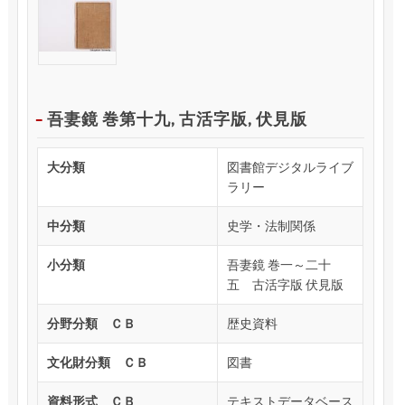
吾妻鏡 巻第十九, 古活字版, 伏見版
大分類
図書館デジタルライブ
ラリー
中分類
史学・法制関係
小分類
吾妻鏡 巻一～二十
五 古活字版 伏見版
分野分類 ＣＢ
歴史資料
文化財分類 ＣＢ
図書
資料形式 ＣＢ
テキストデータベース