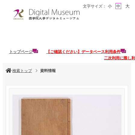
大
文字サイズ：
小
中
トップページ
【ご確認ください】データベース利用条件
二次利用に際し
検索トップ
資料情報