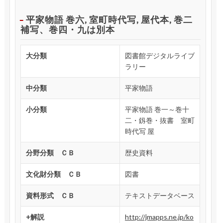
平家物語 巻六, 室町時代写, 屋代本, 巻二
補写、巻四・九は別本
大分類
図書館デジタルライブ
ラリー
中分類
平家物語
小分類
平家物語 巻一～巻十
二・釼巻・抜書 室町
時代写 屋
分野分類 ＣＢ
歴史資料
文化財分類 ＣＢ
図書
資料形式 ＣＢ
テキストデータベース
+解説
http://jmapps.ne.jp/ko