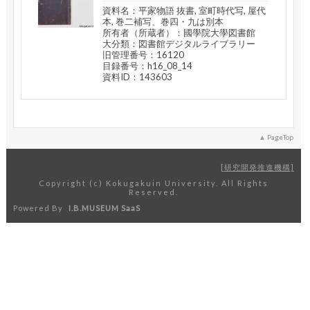
資料名：平家物語 抜書, 室町時代写, 屋代
本, 巻二補写、巻四・九は別本
所有者（所蔵者）：國學院大學図書館
大分類：図書館デジタルライブラリー
旧管理番号：16120
目録番号：h16_08_14
資料ID：143603
PageTop
研究開発推進機構
Copyright (c) Kokugakuin University. All Rights
Reserved.
Powered By
I.B.MUSEUM SaaS