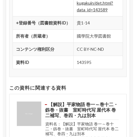
kugakuin/det.html?
data_id=143589
+登録番号（図書館資料ID）
貴1-14
所有者（所蔵者）
國學院大學図書館
コンテンツ権利区分
CC BY-NC-ND
資料ID
143595
この資料に関連する資料
【解説】平家物語 巻一～巻十二・
釼巻・抜書 室町時代写 屋代本 巻
二補写、巻四・九は別本
資料名：【解説】平家物語 巻一～巻十
二・釼巻・抜書 室町時代写 屋代本 巻二
補写、巻四・九は別本