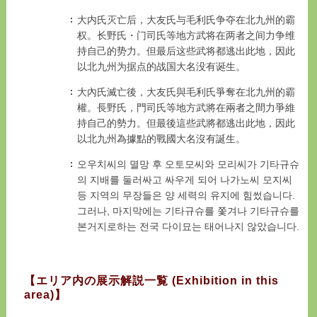
大内氏灭亡后，大友氏与毛利氏争夺在北九州的霸
权。长野氏・门司氏等地方武将在两者之间力争维
持自己的势力。但最后这些武将都逃出此地，因此
以北九州为据点的战国大名没有诞生。
大內氏滅亡後，大友氏與毛利氏爭奪在北九州的霸
權。長野氏，門司氏等地方武將在兩者之間力爭維
持自己的勢力。但最後這些武將都逃出此地，因此
以北九州為據點的戰國大名沒有誕生。
오우치씨의 멸망 후 오토모씨와 모리씨가 기타규슈
의 지배를 둘러싸고 싸우게 되어 나가노씨 모지씨
등 지역의 무장들은 양 세력의 유지에 힘썼습니다.
그러나, 마지막에는 기타규슈를 쫓겨나 기타규슈를
본거지로하는 전국 다이묘는 태어나지 않았습니다.
【エリア内の展示解説一覧 (Exhibition in this
area)】