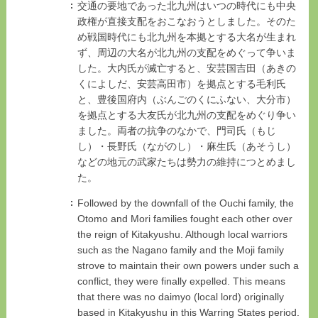
交通の要地であった北九州はいつの時代にも中央
政権が直接支配をおこなおうとしました。そのた
め戦国時代にも北九州を本拠とする大名が生まれ
ず、周辺の大名が北九州の支配をめぐって争いま
した。大内氏が滅亡すると、安芸国吉田（あきの
くによしだ、安芸高田市）を拠点とする毛利氏
と、豊後国府内（ぶんごのくにふない、大分市）
を拠点とする大友氏が北九州の支配をめぐり争い
ました。両者の抗争のなかで、門司氏（もじ
し）・長野氏（ながのし）・麻生氏（あそうし）
などの地元の武家たちは勢力の維持につとめまし
た。
Followed by the downfall of the Ouchi family, the
Otomo and Mori families fought each other over
the reign of Kitakyushu. Although local warriors
such as the Nagano family and the Moji family
strove to maintain their own powers under such a
conflict, they were finally expelled. This means
that there was no daimyo (local lord) originally
based in Kitakyushu in this Warring States period.