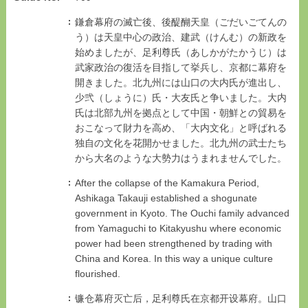
鎌倉幕府の滅亡後、後醍醐天皇（ごだいごてんの
う）は天皇中心の政治、建武（けんむ）の新政を
始めましたが、足利尊氏（あしかがたかうじ）は
武家政治の復活を目指して挙兵し、京都に幕府を
開きました。北九州には山口の大内氏が進出し、
少弐（しょうに）氏・大友氏と争いました。大内
氏は北部九州を拠点として中国・朝鮮との貿易を
おこなって財力を高め、「大内文化」と呼ばれる
独自の文化を花開かせました。北九州の武士たち
から大名のような大勢力はうまれませんでした。
After the collapse of the Kamakura Period,
Ashikaga Takauji established a shogunate
government in Kyoto. The Ouchi family advanced
from Yamaguchi to Kitakyushu where economic
power had been strengthened by trading with
China and Korea. In this way a unique culture
flourished.
镰仓幕府灭亡后，足利尊氏在京都开设幕府。山口