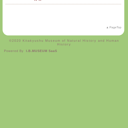
PageTop
©️2020 Kitakyushu Museum of Natural History and Human
History
Powered By
I.B.MUSEUM SaaS