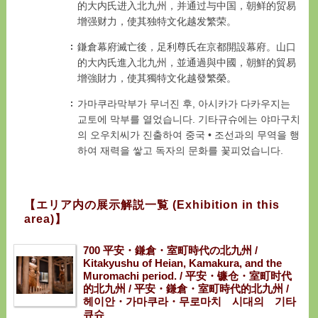
的大内氏进入北九州，并通过与中国，朝鲜的贸易
增强财力，使其独特文化越发繁荣。
鎌倉幕府滅亡後，足利尊氏在京都開設幕府。山口
的大內氏進入北九州，並通過與中國，朝鮮的貿易
增強財力，使其獨特文化越發繁榮。
가마쿠라막부가 무너진 후, 아시카가 다카우지는
교토에 막부를 열었습니다. 기타규슈에는 야마구치
의 오우치씨가 진출하여 중국 • 조선과의 무역을 행
하여 재력을 쌓고 독자의 문화를 꽃피었습니다.
【エリア内の展示解説一覧 (Exhibition in this
area)】
700 平安・鎌倉・室町時代の北九州 /
Kitakyushu of Heian, Kamakura, and the
Muromachi period. / 平安・镰仓・室町时代
的北九州 / 平安・鎌倉・室町時代的北九州 /
헤이안・가마쿠라・무로마치 시대의 기타
큐슈