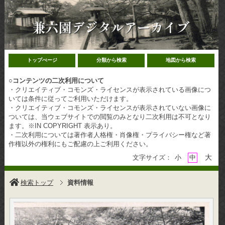
トップぺージ
分類から検索
地図から検索
○
コンテンツの二次利用について
・クリエイティブ・コモンズ・ライセンスが表示されている画像につ
いては条件に従ってご利用いただけます。
・クリエイティブ・コモンズ・ライセンスが表示されていない画像に
ついては、当ウェブサイトでの閲覧のみとなり二次利用は不可となり
ます。※IN COPYRIGHT 表示あり。
・二次利用については著作者人格権・肖像権・プライバシー権など著
作権以外の権利にもご配慮の上ご利用ください。
大
文字サイズ：
小
中
検索トップ
資料情報