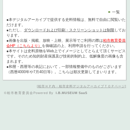
一覧
●本デジタルアーカイブで提供する史料情報は、無料で自由に閲覧いた
だけます。
●ただし、
ダウンロードおよび印刷・スクリーンショットは制限
してお
ります。
●画像を出版・掲載、放映・上映、展示等でご利用の際は
柏市教育委員
会HP（こちらより）
を御確認の上、利用申請を行ってください。
●本サイトは史料原物をWeb上でイメージとしてとらえて頂くサービス
です。そのため知的財産保護及び技術的制約上、低解像度の画像も含
まれます。
●和暦・西暦等の表記において，一部情報整備中のものがございます
（西暦4000年や7月40日等）。こちらは順次更新してまいります。
柏市ＨＰ内・柏市史料デジタルアーカイブＴＯＰページ
©柏市教育委員会
Powered By
I.B.MUSEUM SaaS