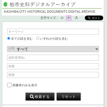
大
文字サイズ：
小
中
キーワード
全ての語を含む
いずれかの語を含む
分類
資料管理No
和暦
西暦
画像有のみを表示
リセット
検索
する