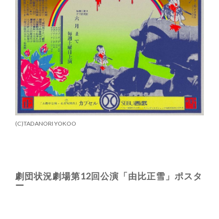
(C)TADANORI YOKOO
劇団状況劇場第12回公演「由比正雪」ポスタ
ー