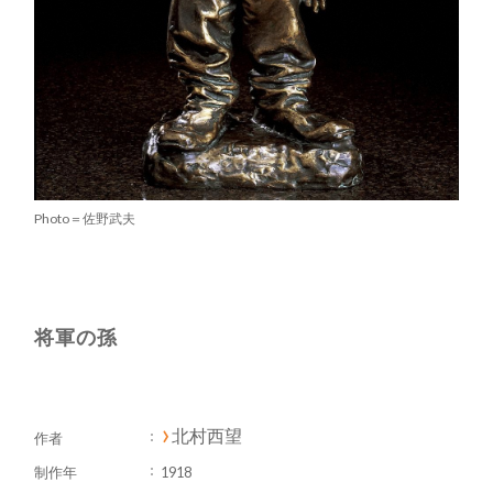
Photo＝佐野武夫
将軍の孫
北村西望
作者
制作年
1918