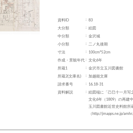
資料ID
83
大分類
絵図
中分類
金沢城
小分類
二ノ丸後期
寸法
100cm*52cm
作成・景観年代
文化6年
所蔵1
金沢市立玉川図書館
所蔵2(文庫名)
加越能文庫
請求番号
16.18-31
資料解説
絵図端に「己巳十一月写
文化6年（1809）の再
玉川図書館近世史料館所
（http://jmapps.ne.jp/am