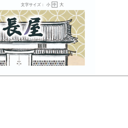
大
文字サイズ：
小
中