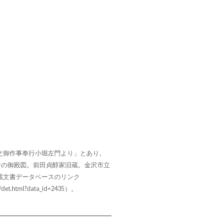
之御作事奉行小堀左門より」とあり。
建中の御殿図。前田貞醇家旧蔵。金沢市立
蔵文書データベースのリンク
hr/det.html?data_id=2435）。