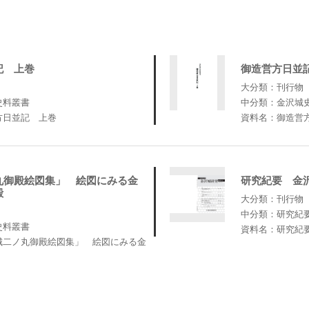
記 上巻
御造営方日並
大分類：刊行物
史料叢書
中分類：金沢城
方日並記 上巻
資料名：御造営
丸御殿絵図集」 絵図にみる金
研究紀要 金
殿
大分類：刊行物
中分類：研究紀
史料叢書
資料名：研究紀
城二ノ丸御殿絵図集」 絵図にみる金