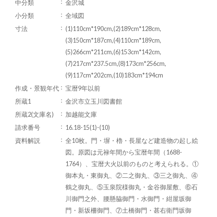
中分類
金沢城
小分類
全域図
寸法
(1)110cm*190cm,(2)189cm*128cm,
(3)150cm*187cm,(4)110cm*189cm,
(5)266cm*211cm,(6)153cm*142cm,
(7)217cm*237.5cm,(8)173cm*256cm,
(9)117cm*202cm,(10)183cm*194cm
作成・景観年代
宝暦9年以前
所蔵1
金沢市立玉川図書館
所蔵2(文庫名)
加越能文庫
請求番号
16.18-15(1)-(10)
資料解説
全10枚。門・塀・櫓・長屋など建造物の起し絵
図。原図は元禄年間から宝暦年間（1688-
1764）、宝暦大火以前のものと考えられる。①
御本丸・東御丸、②二之御丸、③三之御丸、④
鶴之御丸、⑤玉泉院様御丸・金谷御屋敷、⑥石
川御門之外、腰懸脇御門・水御門・紺屋坂御
門・新坂柵御門、⑦土橋御門・甚右衛門坂御