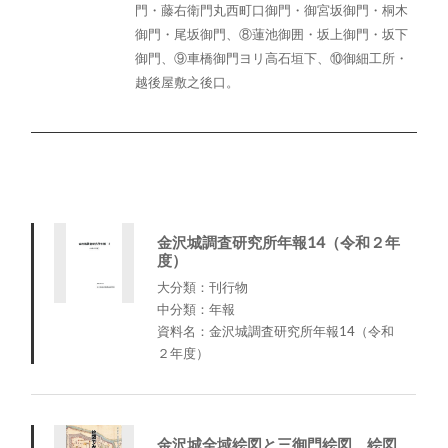
門・藤右衛門丸西町口御門・御宮坂御門・桐木
御門・尾坂御門、⑧蓮池御囲・坂上御門・坂下
御門、⑨車橋御門ヨリ高石垣下、⑩御細工所・
越後屋敷之後口。
金沢城調査研究所年報14（令和２年
度）
大分類：刊行物
中分類：年報
資料名：金沢城調査研究所年報14（令和
２年度）
金沢城全域絵図と三御門絵図 絵図