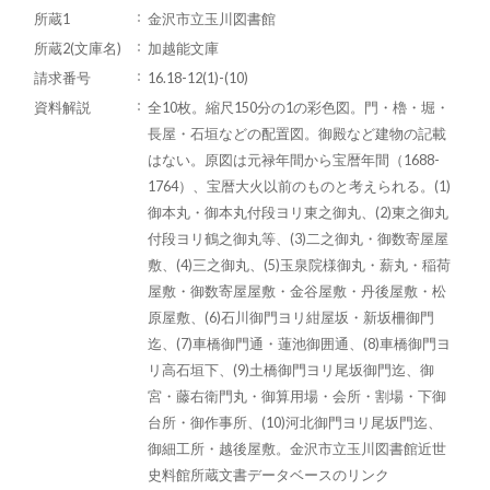
所蔵1
金沢市立玉川図書館
所蔵2(文庫名)
加越能文庫
請求番号
16.18-12(1)-(10)
資料解説
全10枚。縮尺150分の1の彩色図。門・櫓・堀・
長屋・石垣などの配置図。御殿など建物の記載
はない。原図は元禄年間から宝暦年間（1688-
1764）、宝暦大火以前のものと考えられる。(1)
御本丸・御本丸付段ヨリ東之御丸、(2)東之御丸
付段ヨリ鶴之御丸等、(3)二之御丸・御数寄屋屋
敷、(4)三之御丸、(5)玉泉院様御丸・薪丸・稲荷
屋敷・御数寄屋屋敷・金谷屋敷・丹後屋敷・松
原屋敷、(6)石川御門ヨリ紺屋坂・新坂柵御門
迄、(7)車橋御門通・蓮池御囲通、(8)車橋御門ヨ
リ高石垣下、(9)土橋御門ヨリ尾坂御門迄、御
宮・藤右衛門丸・御算用場・会所・割場・下御
台所・御作事所、(10)河北御門ヨリ尾坂門迄、
御細工所・越後屋敷。金沢市立玉川図書館近世
史料館所蔵文書データベースのリンク