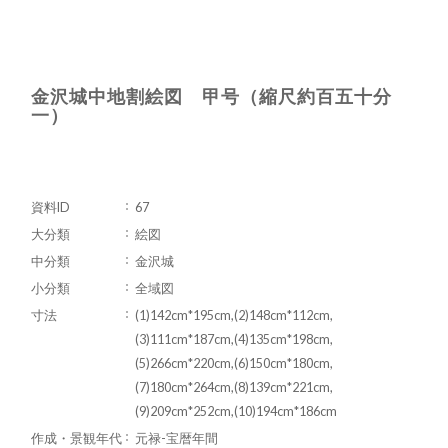
金沢城中地割絵図 甲号（縮尺約百五十分
一）
資料ID
67
大分類
絵図
中分類
金沢城
小分類
全域図
寸法
(1)142cm*195cm,(2)148cm*112cm,
(3)111cm*187cm,(4)135cm*198cm,
(5)266cm*220cm,(6)150cm*180cm,
(7)180cm*264cm,(8)139cm*221cm,
(9)209cm*252cm,(10)194cm*186cm
作成・景観年代
元禄-宝暦年間