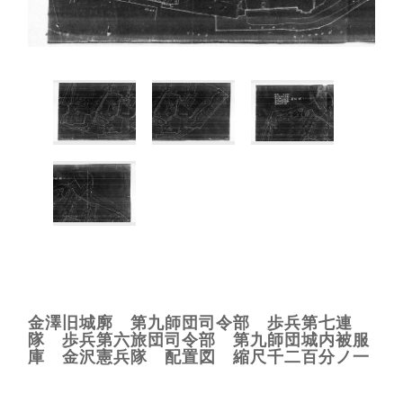
金澤旧城廓 第九師団司令部 歩兵第七連
隊 歩兵第六旅団司令部 第九師団城内被服
庫 金沢憲兵隊 配置図 縮尺千二百分ノ一