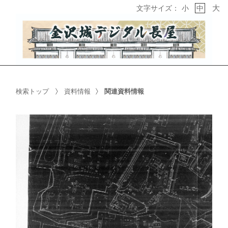
大
文字サイズ：
小
中
検索トップ
資料情報
関連資料情報