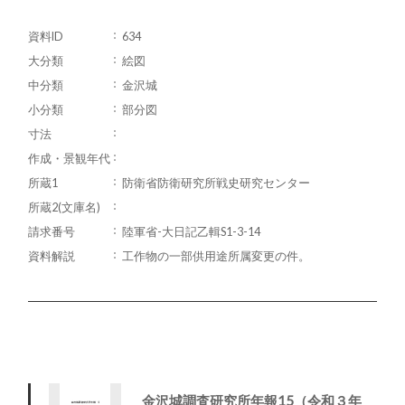
資料ID
634
大分類
絵図
中分類
金沢城
小分類
部分図
寸法
作成・景観年代
所蔵1
防衛省防衛研究所戦史研究センター
所蔵2(文庫名)
請求番号
陸軍省-大日記乙輯S1-3-14
資料解説
工作物の一部供用途所属変更の件。
金沢城調査研究所年報15（令和３年