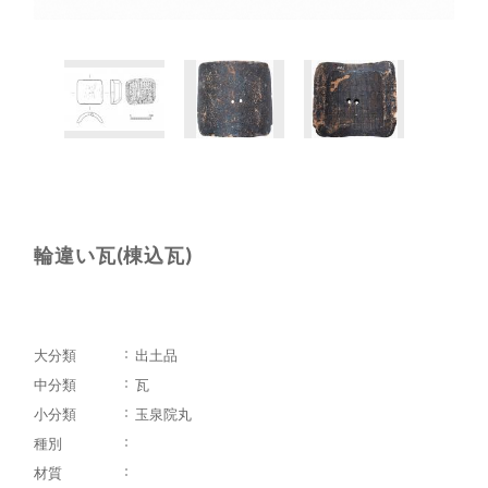
輪違い瓦(棟込瓦)
大分類
出土品
中分類
瓦
小分類
玉泉院丸
種別
材質