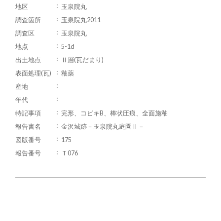
地区
玉泉院丸
調査箇所
玉泉院丸2011
調査区
玉泉院丸
地点
5-1d
出土地点
Ⅱ層(瓦だまり)
表面処理(瓦)
釉薬
産地
年代
特記事項
完形、コビキB、棒状圧痕、全面施釉
報告書名
金沢城跡－玉泉院丸庭園Ⅱ－
図版番号
175
報告番号
Ｔ076