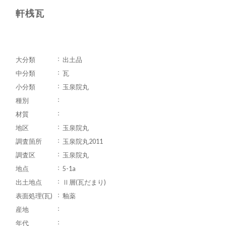
軒桟瓦
大分類
出土品
中分類
瓦
小分類
玉泉院丸
種別
材質
地区
玉泉院丸
調査箇所
玉泉院丸2011
調査区
玉泉院丸
地点
5-1a
出土地点
Ⅱ層(瓦だまり)
表面処理(瓦)
釉薬
産地
年代