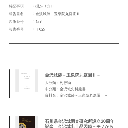
特記事項
掛かり方Ⅲ
報告書名
金沢城跡－玉泉院丸庭園Ⅱ－
図版番号
159
報告番号
Ｔ025
金沢城跡－玉泉院丸庭園Ⅱ－
大分類：刊行物
中分類：金沢城史料叢書
資料名：金沢城跡－玉泉院丸庭園Ⅱ－
石川県金沢城調査研究所設立20周年
記念 金沢城出土品図録－モノから