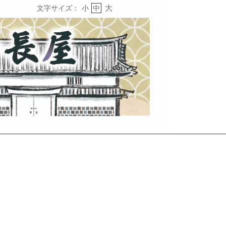
大
文字サイズ：
小
中