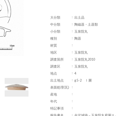
大分類
出土品
中分類
陶磁器・土器類
小分類
玉泉院丸
種別
陶器
材質
地区
玉泉院丸
調査箇所
玉泉院丸2010
調査区
玉泉院丸
地点
4
出土地点
g 5-2 Ⅰ層
表面処理(瓦)
産地
年代
特記事項
報告書名
金沢城跡－玉泉院丸庭園Ⅱ