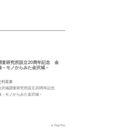
調査研究所設立20周年記念 金
録－モノからみた金沢城－
史料叢書
金沢城調査研究所設立20周年記念
録－モノからみた金沢城－
PageTop