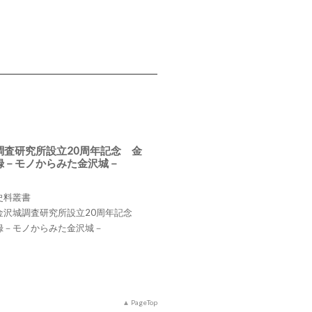
調査研究所設立20周年記念 金
録－モノからみた金沢城－
史料叢書
金沢城調査研究所設立20周年記念
録－モノからみた金沢城－
PageTop