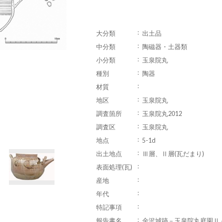
大分類
出土品
中分類
陶磁器・土器類
小分類
玉泉院丸
種別
陶器
材質
地区
玉泉院丸
調査箇所
玉泉院丸2012
調査区
玉泉院丸
地点
5-1d
出土地点
Ⅲ層、Ⅱ層(瓦だまり)
表面処理(瓦)
産地
年代
特記事項
報告書名
金沢城跡－玉泉院丸庭園Ⅱ