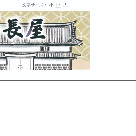
大
文字サイズ：
小
中