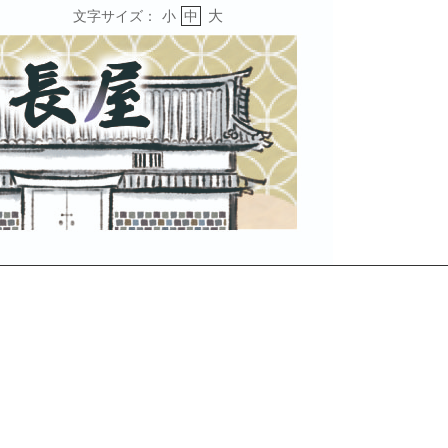
大
文字サイズ：
小
中