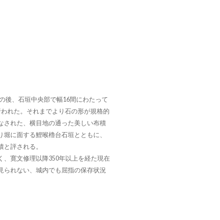
長雨の後、石垣中央部で幅16間にわたって
行われた。それまでより石の形が規格的
なされた、横目地の通った美しい布積
り堀に面する鯉喉櫓台石垣とともに、
積と評される。
く、寛文修理以降350年以上を経た現在
見られない、城内でも屈指の保存状況