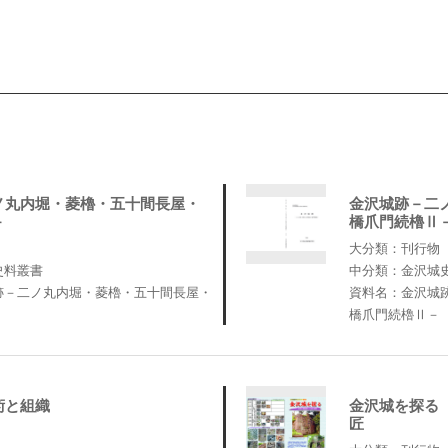
ノ丸内堀・菱櫓・五十間長屋・
金沢城跡－二
－
橋爪門続櫓Ⅱ
大分類：刊行物
史料叢書
中分類：金沢城
跡－二ノ丸内堀・菱櫓・五十間長屋・
資料名：金沢城
橋爪門続櫓Ⅱ－
術と組織
金沢城を探る
匠