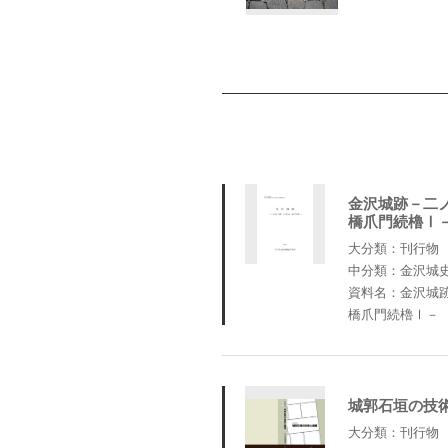
金沢城跡－二
橋爪門続櫓Ⅰ
大分類：刊行物
中分類：金沢城
資料名：金沢城
橋爪門続櫓Ⅰ－
城郭石垣の技
大分類：刊行物