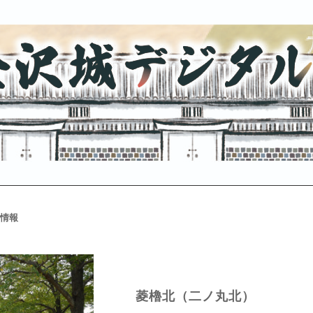
情報
菱櫓北（二ノ丸北）