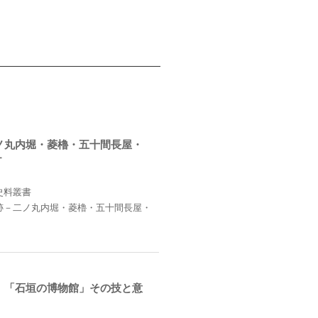
ノ丸内堀・菱櫓・五十間長屋・
－
史料叢書
跡－二ノ丸内堀・菱櫓・五十間長屋・
 「石垣の博物館」その技と意