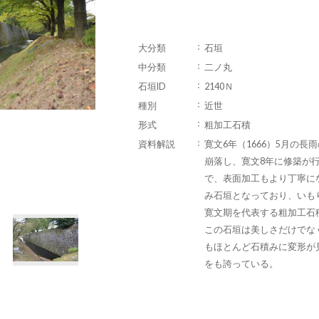
大分類
石垣
中分類
二ノ丸
石垣ID
2140Ｎ
種別
近世
形式
粗加工石積
資料解説
寛文6年（1666）5月の
崩落し、寛文8年に修築が
で、表面加工もより丁寧に
み石垣となっており、いも
寛文期を代表する粗加工石
この石垣は美しさだけでな
もほとんど石積みに変形が
をも誇っている。