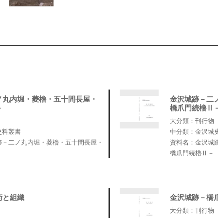
ノ丸内堀・菱櫓・五十間長屋・
金沢城跡－二
－
橋爪門続櫓Ⅱ
大分類：刊行物
史料叢書
中分類：金沢城
跡－二ノ丸内堀・菱櫓・五十間長屋・
資料名：金沢城
橋爪門続櫓Ⅱ－
術と組織
金沢城跡－橋
大分類：刊行物