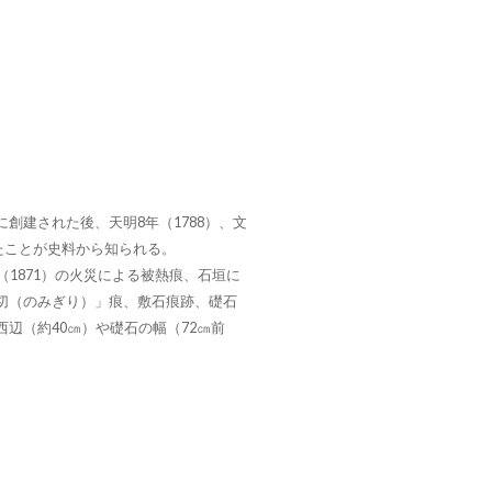
創建された後、天明8年（1788）、文
れたことが史料から知られる。
（1871）の火災による被熱痕、石垣に
切（のみぎり）」痕、敷石痕跡、礎石
辺（約40㎝）や礎石の幅（72㎝前