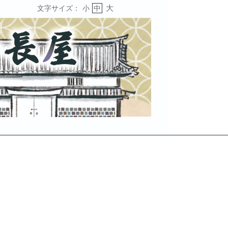
大
文字サイズ：
小
中