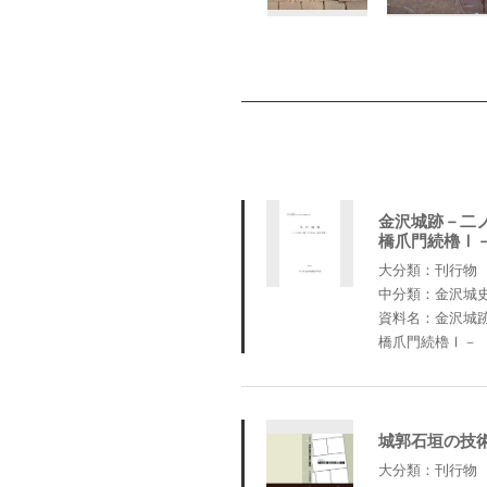
金沢城跡－二
橋爪門続櫓Ⅰ
大分類：刊行物
中分類：金沢城
資料名：金沢城
橋爪門続櫓Ⅰ－
城郭石垣の技
大分類：刊行物