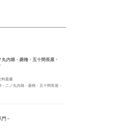
ノ丸内堀・菱櫓・五十間長屋・
－
史料叢書
跡－二ノ丸内堀・菱櫓・五十間長屋・
爪門－