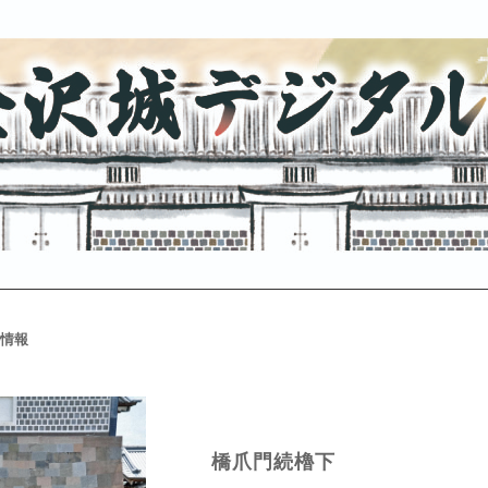
情報
橋爪門続櫓下