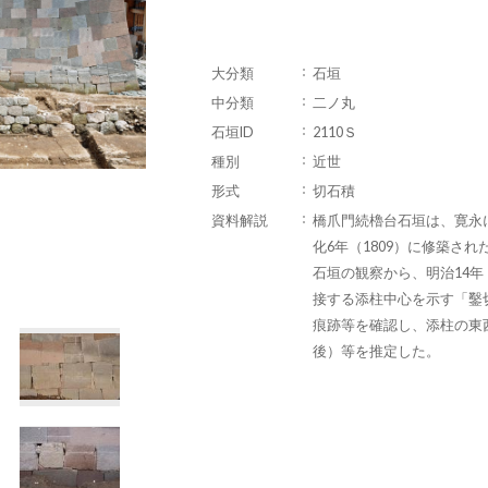
大分類
石垣
中分類
二ノ丸
石垣ID
2110Ｓ
種別
近世
形式
切石積
資料解説
橋爪門続櫓台石垣は、寛永に
化6年（1809）に修築さ
石垣の観察から、明治14年
接する添柱中心を示す「鑿
痕跡等を確認し、添柱の東西
後）等を推定した。