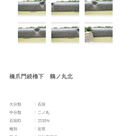
橋爪門続櫓下 鶴ノ丸北
大分類
石垣
中分類
二ノ丸
石垣ID
2110Ｎ
種別
近世