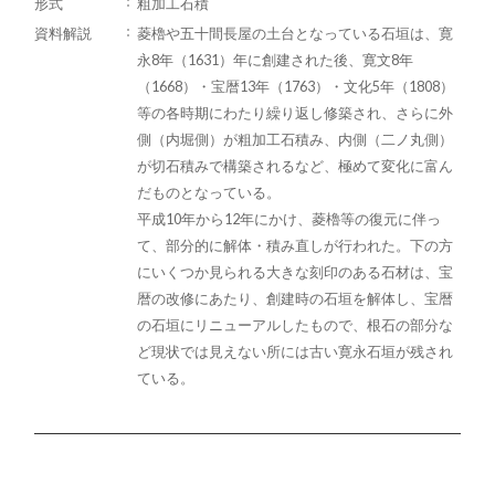
形式
粗加工石積
資料解説
菱櫓や五十間長屋の土台となっている石垣は、寛
永8年（1631）年に創建された後、寛文8年
（1668）・宝暦13年（1763）・文化5年（1808）
等の各時期にわたり繰り返し修築され、さらに外
側（内堀側）が粗加工石積み、内側（二ノ丸側）
が切石積みで構築されるなど、極めて変化に富ん
だものとなっている。
平成10年から12年にかけ、菱櫓等の復元に伴っ
て、部分的に解体・積み直しが行われた。下の方
にいくつか見られる大きな刻印のある石材は、宝
暦の改修にあたり、創建時の石垣を解体し、宝暦
の石垣にリニューアルしたもので、根石の部分な
ど現状では見えない所には古い寛永石垣が残され
ている。