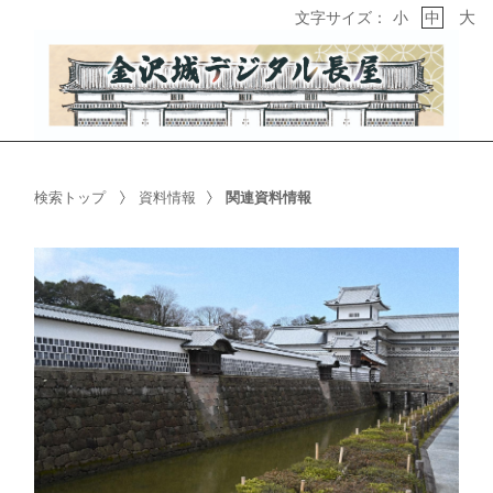
大
文字サイズ：
小
中
検索トップ
資料情報
関連資料情報