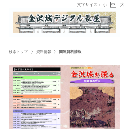
大
文字サイズ：
小
中
検索トップ
資料情報
関連資料情報