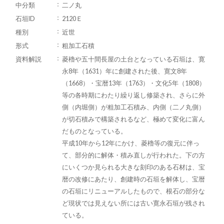
中分類
二ノ丸
石垣ID
2120Ｅ
種別
近世
形式
粗加工石積
資料解説
菱櫓や五十間長屋の土台となっている石垣は、寛
永8年（1631）年に創建された後、寛文8年
（1668）・宝暦13年（1763）・文化5年（1808）
等の各時期にわたり繰り返し修築され、さらに外
側（内堀側）が粗加工石積み、内側（二ノ丸側）
が切石積みで構築されるなど、極めて変化に富ん
だものとなっている。
平成10年から12年にかけ、菱櫓等の復元に伴っ
て、部分的に解体・積み直しが行われた。下の方
にいくつか見られる大きな刻印のある石材は、宝
暦の改修にあたり、創建時の石垣を解体し、宝暦
の石垣にリニューアルしたもので、根石の部分な
ど現状では見えない所には古い寛永石垣が残され
ている。