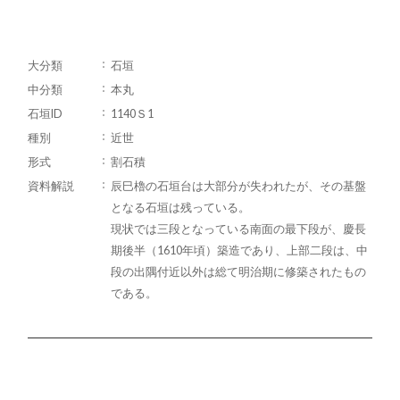
大分類
石垣
中分類
本丸
石垣ID
1140Ｓ1
種別
近世
形式
割石積
資料解説
辰巳櫓の石垣台は大部分が失われたが、その基盤
となる石垣は残っている。
現状では三段となっている南面の最下段が、慶長
期後半（1610年頃）築造であり、上部二段は、中
段の出隅付近以外は総て明治期に修築されたもの
である。