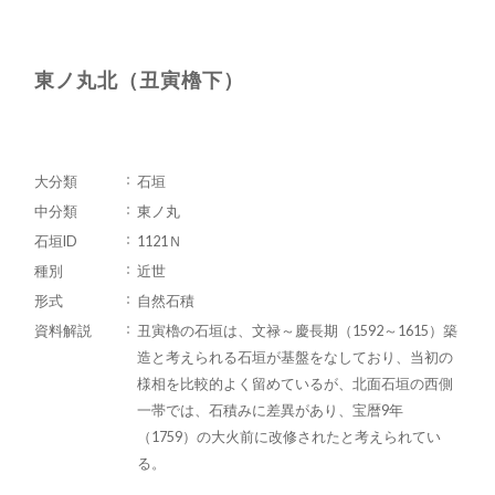
東ノ丸北（丑寅櫓下）
大分類
石垣
中分類
東ノ丸
石垣ID
1121Ｎ
種別
近世
形式
自然石積
資料解説
丑寅櫓の石垣は、文禄～慶長期（1592～1615）築
造と考えられる石垣が基盤をなしており、当初の
様相を比較的よく留めているが、北面石垣の西側
一帯では、石積みに差異があり、宝暦9年
（1759）の大火前に改修されたと考えられてい
る。