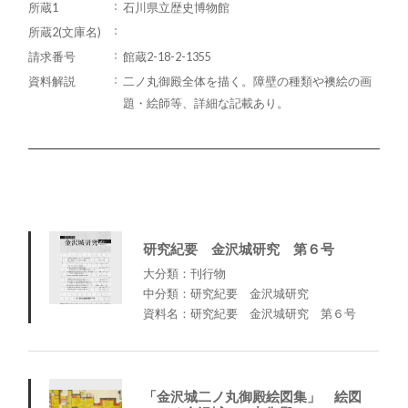
所蔵1
石川県立歴史博物館
所蔵2(文庫名)
請求番号
館蔵2-18-2-1355
資料解説
二ノ丸御殿全体を描く。障壁の種類や襖絵の画
題・絵師等、詳細な記載あり。
研究紀要 金沢城研究 第６号
大分類：刊行物
中分類：研究紀要 金沢城研究
資料名：研究紀要 金沢城研究 第６号
「金沢城二ノ丸御殿絵図集」 絵図