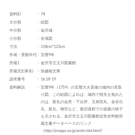
資料ID
74
大分類
絵図
中分類
金沢城
小分類
全域図
寸法
118cm*123cm
作成・景観年代
宝暦9年
所蔵1
金沢市立玉川図書館
所蔵2(文庫名)
加越能文庫
請求番号
16.18-19
資料解説
宝暦9年（1759）の宝暦大火直後の城内の見取
り図。この絵図によれば、城内で焼失を免れた
のは、新丸の会所・下台所、玉泉院丸、金谷出
丸、薪丸、御宮など。復旧過程での仮建の様子
も示される。金沢市立玉川図書館近世史料館所
蔵文書データベースのリンク
（http://jmapps.ne.jp/amhr/det.html?