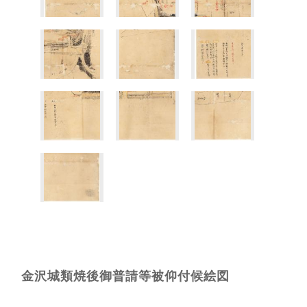
金沢城類焼後御普請等被仰付候絵図