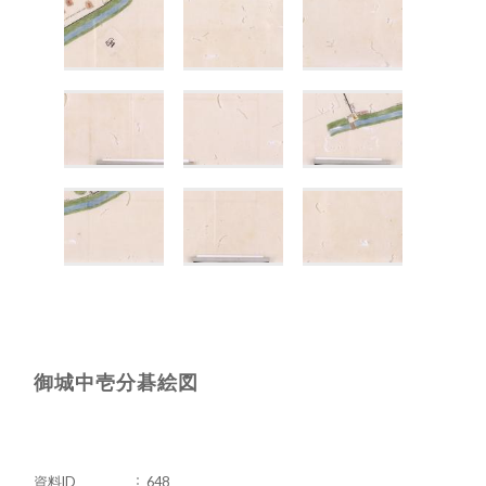
御城中壱分碁絵図
資料ID
648