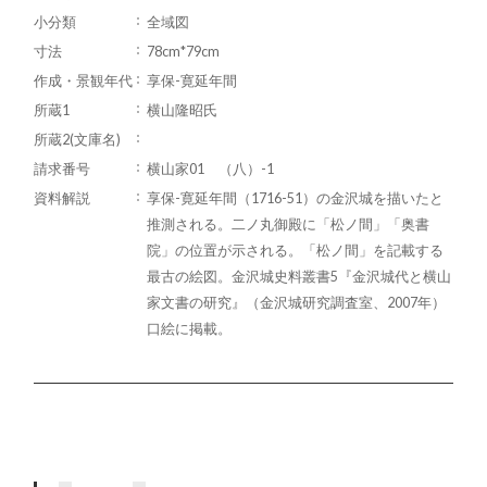
小分類
全域図
寸法
78cm*79cm
作成・景観年代
享保-寛延年間
所蔵1
横山隆昭氏
所蔵2(文庫名)
請求番号
横山家01 （八）-1
資料解説
享保-寛延年間（1716-51）の金沢城を描いたと
推測される。二ノ丸御殿に「松ノ間」「奥書
院」の位置が示される。「松ノ間」を記載する
最古の絵図。金沢城史料叢書5『金沢城代と横山
家文書の研究』（金沢城研究調査室、2007年）
口絵に掲載。