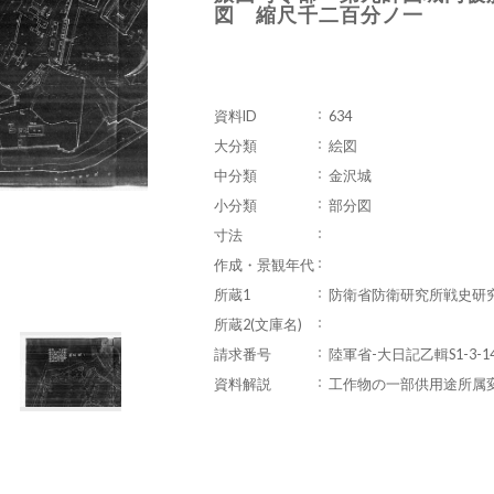
図 縮尺千二百分ノ一
資料ID
634
大分類
絵図
中分類
金沢城
小分類
部分図
寸法
作成・景観年代
所蔵1
防衛省防衛研究所戦史研
所蔵2(文庫名)
請求番号
陸軍省-大日記乙輯S1-3-1
資料解説
工作物の一部供用途所属