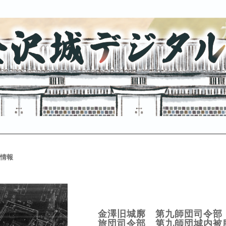
情報
金澤旧城廓 第九師団司令部
旅団司令部 第九師団城内被