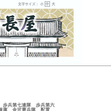
大
文字サイズ：
小
中
 歩兵第七連隊 歩兵第六
服庫 金沢憲兵隊 配置