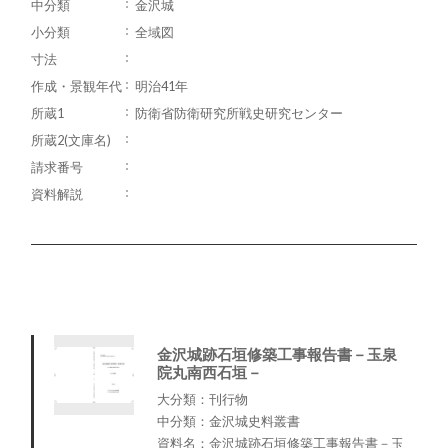
中分類
金沢城
小分類
全域図
寸法
作成・景観年代
明治41年
所蔵1
防衛省防衛研究所戦史研究センター
所蔵2(文庫名)
請求番号
資料解説
金沢城跡石垣修築工事報告書－玉泉
院丸南西石垣－
大分類：刊行物
中分類：金沢城史料叢書
資料名：金沢城跡石垣修築工事報告書－玉