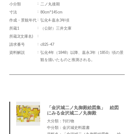
小分類
二ノ丸後期
寸法
80cm*145cm
作成・景観年代
弘化4-嘉永3年頃
所蔵1
（公財）三井文庫
所蔵2(文庫名)
請求番号
c825-47
資料解説
弘化4年（1848）以降、嘉永3年（1850）頃の景
観を描いたものと推測される。
「金沢城二ノ丸御殿絵図集」 絵図
にみる金沢城二ノ丸御殿
大分類：刊行物
中分類：金沢城史料叢書