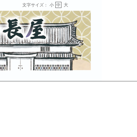
大
文字サイズ：
小
中