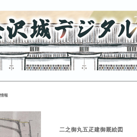
情報
二之御丸五疋建御厩絵図