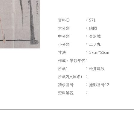
資料ID
571
大分類
絵図
中分類
金沢城
小分類
二ノ丸
寸法
37cm*53cm
作成・景観年代
所蔵1
松井建設
所蔵2(文庫名)
請求番号
撮影番号12
資料解説