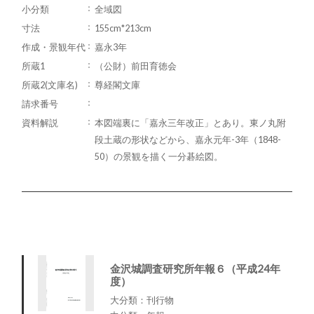
小分類
全域図
寸法
155cm*213cm
作成・景観年代
嘉永3年
所蔵1
（公財）前田育徳会
所蔵2(文庫名)
尊経閣文庫
請求番号
資料解説
本図端裏に「嘉永三年改正」とあり。東ノ丸附
段土蔵の形状などから、嘉永元年-3年（1848-
50）の景観を描く一分碁絵図。
金沢城調査研究所年報６（平成24年
度）
大分類：刊行物