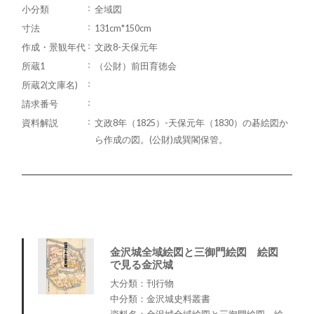
小分類
全域図
寸法
131cm*150cm
作成・景観年代
文政8-天保元年
所蔵1
（公財）前田育徳会
所蔵2(文庫名)
請求番号
資料解説
文政8年（1825）-天保元年（1830）の碁絵図か
ら作成の図。(公財)成巽閣保管。
金沢城全域絵図と三御門絵図 絵図
で見る金沢城
大分類：刊行物
中分類：金沢城史料叢書