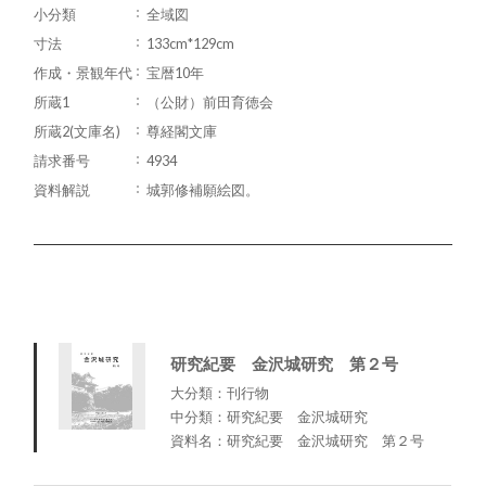
小分類
全域図
寸法
133cm*129cm
作成・景観年代
宝暦10年
所蔵1
（公財）前田育徳会
所蔵2(文庫名)
尊経閣文庫
請求番号
4934
資料解説
城郭修補願絵図。
研究紀要 金沢城研究 第２号
大分類：刊行物
中分類：研究紀要 金沢城研究
資料名：研究紀要 金沢城研究 第２号