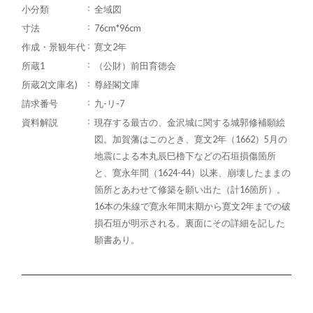
小分類
全域図
寸法
76cm*96cm
作成・景観年代
寛文2年
所蔵1
（公財）前田育徳会
所蔵2(文庫名)
尊経閣文庫
請求番号
九-リ-7
資料解説
現存する最古の、金沢城に関する城郭修補願絵
図。加賀藩はこのとき、寛文2年（1662）5月の
地震による本丸辰巳櫓下などの石垣損傷箇所
と、寛永年間（1624-44）以来、崩壊したままの
箇所とあわせて修築を願い出た（計16箇所）。
16本の朱線で寛永年間末期から寛文2年までの破
損石垣が明示される。裏面にその詳細を記した
願書あり。