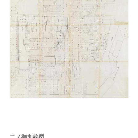
二ノ御丸絵図