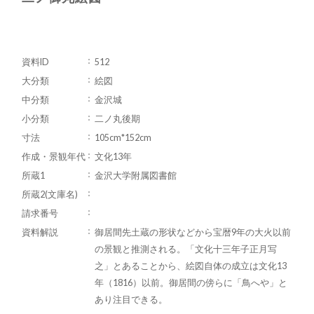
資料ID
512
大分類
絵図
中分類
金沢城
小分類
二ノ丸後期
寸法
105cm*152cm
作成・景観年代
文化13年
所蔵1
金沢大学附属図書館
所蔵2(文庫名)
請求番号
資料解説
御居間先土蔵の形状などから宝暦9年の大火以前
の景観と推測される。「文化十三年子正月写
之」とあることから、絵図自体の成立は文化13
年（1816）以前。御居間の傍らに「鳥へや」と
あり注目できる。