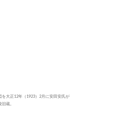
を大正12年（1923）2月に安田安氏が
校旧蔵。