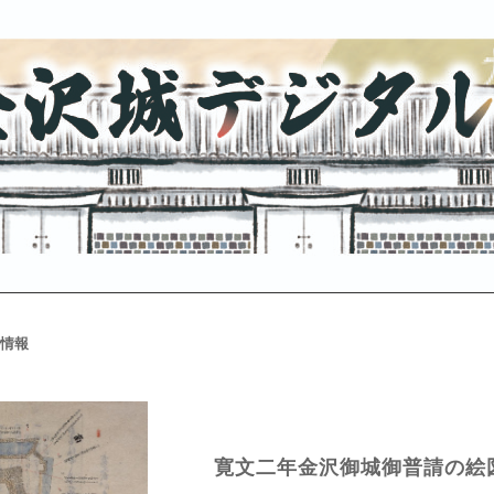
情報
寛文二年金沢御城御普請の絵