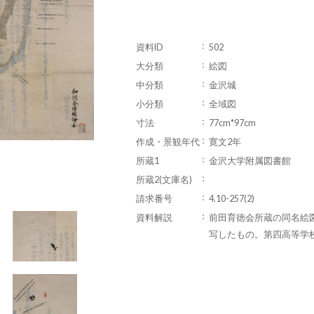
資料ID
502
大分類
絵図
中分類
金沢城
小分類
全域図
寸法
77cm*97cm
作成・景観年代
寛文2年
所蔵1
金沢大学附属図書館
所蔵2(文庫名)
請求番号
4.10-257(2)
資料解説
前田育徳会所蔵の同名絵図
写したもの。第四高等学