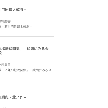
川門附属太鼓塀－
史料叢書
跡－石川門附属太鼓塀－
丸御殿絵図集」 絵図にみる金
殿
史料叢書
城二ノ丸御殿絵図集」 絵図にみる金
丸附段・北ノ丸－