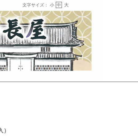
大
文字サイズ：
小
中
入）