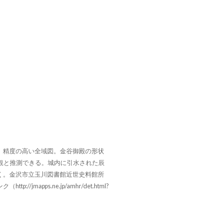
、精度の高い全域図。金谷御殿の形状
景観と推測できる。城内に引水された辰
く。金沢市立玉川図書館近世史料館所
//jmapps.ne.jp/amhr/det.html?