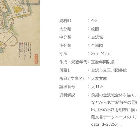
資料ID
435
大分類
絵図
中分類
金沢城
小分類
全域図
寸法
35cm*42cm
作成・景観年代
宝暦年間以前
所蔵1
金沢市立玉川図書館
所蔵2(文庫名)
大友文庫
請求番号
大1125
資料解説
前期の金沢城全体を描く
などから18世紀前半の
巳用水の水路を明瞭に描
蔵文書データベースのリンク（http:
data_id=23265）。