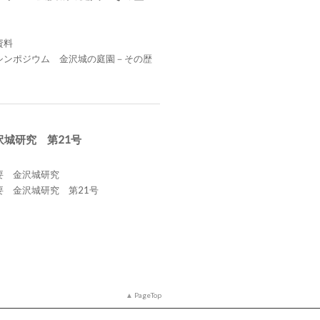
資料
シンポジウム 金沢城の庭園－その歴
沢城研究 第21号
要 金沢城研究
要 金沢城研究 第21号
PageTop