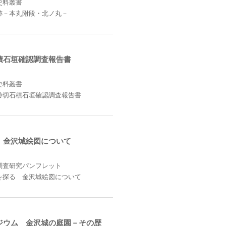
史料叢書
跡－本丸附段・北ノ丸－
積石垣確認調査報告書
史料叢書
跡切石積石垣確認調査報告書
 金沢城絵図について
調査研究パンフレット
を探る 金沢城絵図について
ジウム 金沢城の庭園－その歴