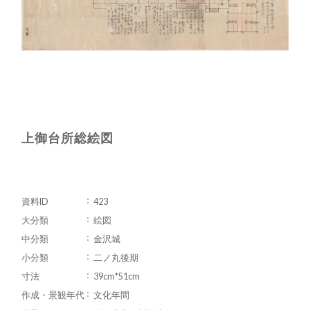
上御台所総絵図
資料ID
423
大分類
絵図
中分類
金沢城
小分類
二ノ丸後期
寸法
39cm*51cm
作成・景観年代
文化年間