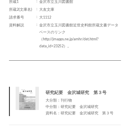
所蔵1
金沢市立玉川図書館
所蔵2(文庫名)
大友文庫
請求番号
大1112
資料解説
金沢市立玉川図書館近世史料館所蔵文書データ
ベースのリンク
（http://jmapps.ne.jp/amhr/det.html?
data_id=23252）。
研究紀要 金沢城研究 第３号
大分類：刊行物
中分類：研究紀要 金沢城研究
資料名：研究紀要 金沢城研究 第３号