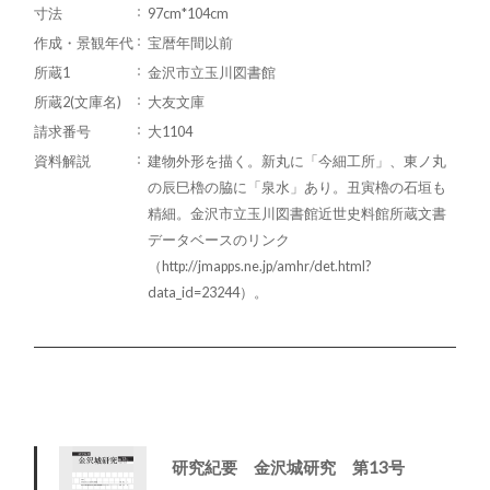
寸法
97cm*104cm
作成・景観年代
宝暦年間以前
所蔵1
金沢市立玉川図書館
所蔵2(文庫名)
大友文庫
請求番号
大1104
資料解説
建物外形を描く。新丸に「今細工所」、東ノ丸
の辰巳櫓の脇に「泉水」あり。丑寅櫓の石垣も
精細。金沢市立玉川図書館近世史料館所蔵文書
データベースのリンク
（http://jmapps.ne.jp/amhr/det.html?
data_id=23244）。
研究紀要 金沢城研究 第13号