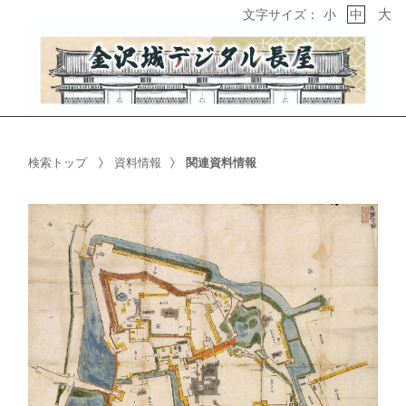
大
文字サイズ：
小
中
検索トップ
資料情報
関連資料情報