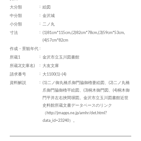
大分類
絵図
中分類
金沢城
小分類
二ノ丸
寸法
(1)81cm*115cm,(2)82cm*78cm,(3)59cm*53cm,
(4)57cm*82cm
作成・景観年代
所蔵1
金沢市立玉川図書館
所蔵2(文庫名)
大友文庫
請求番号
大1100(1)-(4)
資料解説
(1)二ノ御丸橋爪御門脇御櫓妻絵図、(2)二ノ丸橋
爪御門脇御櫓平絵図、(3)桐木御門図、(4)桐木御
門平并左右挾間塀図。金沢市立玉川図書館近世
史料館所蔵文書データベースのリンク
（http://jmapps.ne.jp/amhr/det.html?
data_id=23240）。