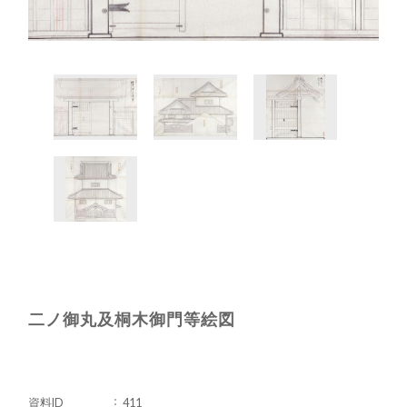
二ノ御丸及桐木御門等絵図
資料ID
411