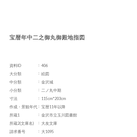
宝暦年中二之御丸御殿地指図
資料ID
406
大分類
絵図
中分類
金沢城
小分類
二ノ丸中期
寸法
115cm*203cm
作成・景観年代
宝暦11年以降
所蔵1
金沢市立玉川図書館
所蔵2(文庫名)
大友文庫
請求番号
大1095