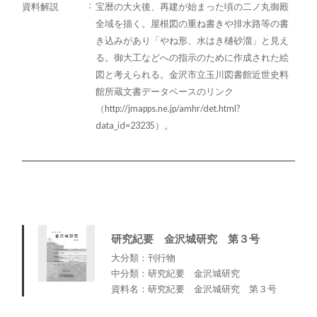
資料解説
宝暦の大火後、再建が始まった頃の二ノ丸御殿
全域を描く。屋根図の重ね書きや排水路等の書
き込みがあり「やね形、水はき樋砂溜」と見え
る。御大工などへの指示のために作成された絵
図と考えられる。金沢市立玉川図書館近世史料
館所蔵文書データベースのリンク
（http://jmapps.ne.jp/amhr/det.html?
data_id=23235）。
研究紀要 金沢城研究 第３号
大分類：刊行物
中分類：研究紀要 金沢城研究
資料名：研究紀要 金沢城研究 第３号