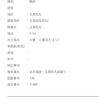
種別
陶器
材質
地区
玉泉院丸
調査箇所
玉泉院丸2012
調査区
玉泉院丸
地点
5-1d
出土地点
Ⅲ層、Ⅱ層(瓦だまり)
表面処理(瓦)
産地
年代
特記事項
報告書名
金沢城跡－玉泉院丸庭園Ⅱ－
図版番号
136
報告番号
Ｐ089