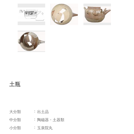
土瓶
大分類
出土品
中分類
陶磁器・土器類
小分類
玉泉院丸